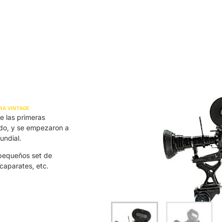
Inicio
Alquiler
Platós
Conócenos
Contacta
A VINTAGE
 las primeras
do, y se empezaron a
undial.
 pequeños set de
caparates, etc.