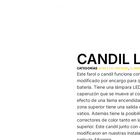
CANDIL 
CATEGORÍAS
ATREZZO VINTAGE
,
ILUMI
Este farol o candil funciona co
modificado por encargo para q
batería. Tiene una lámpara LED
caperuzón que se mueve al cog
efecto de una llama encendida.
zona superior tiene una salida
vatios. Además tiene la posibil
correctores de color tanto en l
superior. Este candil junto con
modificaron en nuestras instal
película
Altamira.