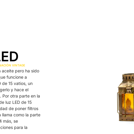
Inicio
Alquiler
Platós
Conócenos
Contacta
LED
NACIÓN VINTAGE
n aceite pero ha sido
ue funcione a
 de 15 vatios, un
erlo y hace el
 Por otra parte en la
 de luz LED de 15
idad de poner filtros
a llama como la parte
 4 más, se
aciones para la