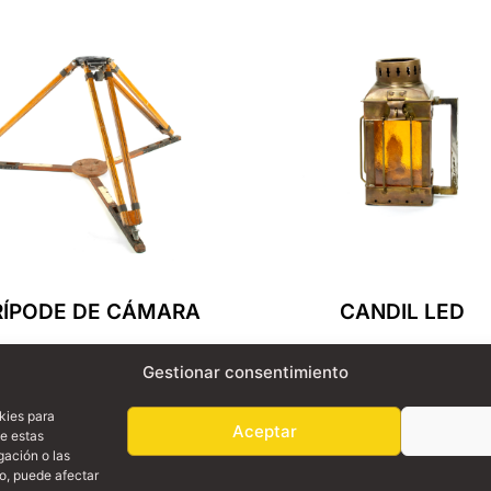
RÍPODE DE CÁMARA
CANDIL LED
Leer Más
Leer Más
Gestionar consentimiento
kies para
Aceptar
de estas
gación o las
to, puede afectar