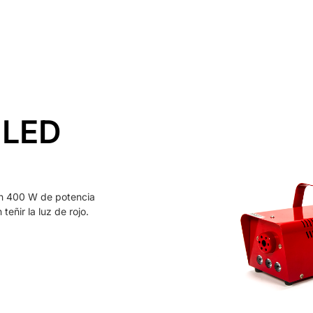
Inicio
Alquiler
Platós
Conócenos
Contacta
 LED
n 400 W de potencia
eñir la luz de rojo.