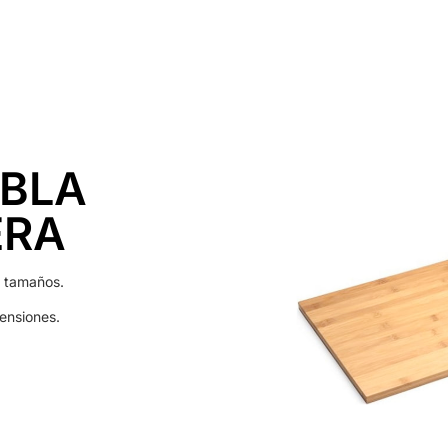
Inicio
Alquiler
Platós
Conócenos
Contacta
BLA
ERA
s tamaños.
ensiones.