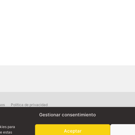
sos
Política de privacidad
Gestionar consentimiento
right 1997 - 2024 | Walkalia · Filmmaking Supplies - Since 1997 | All Rights Res
kies para
Aceptar
de estas