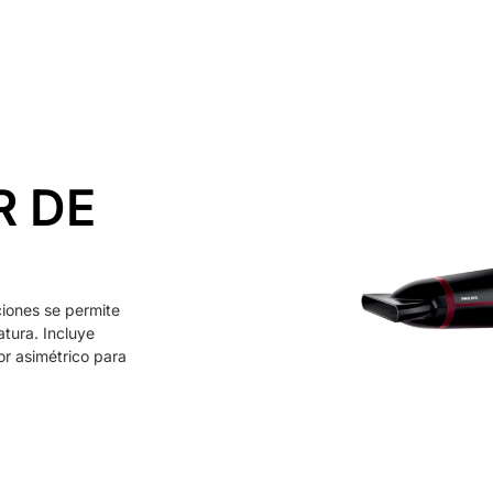
Inicio
Alquiler
Platós
Conócenos
Contacta
 DE
ciones se permite
tura. Incluye
or asimétrico para